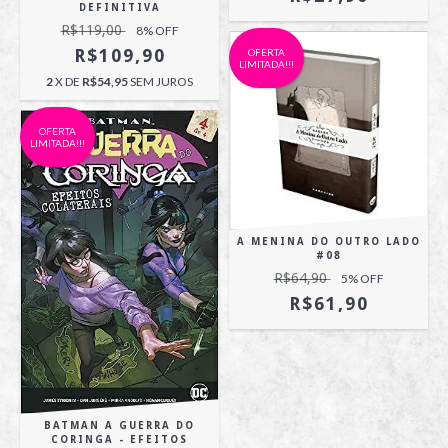
DEFINITIVA
R$119,00
8
% OFF
R$109,90
OFERTA
LIMITADA!!!
2
X DE
R$54,95
SEM JUROS
OFERTA
LIMITADA!!!
A MENINA DO OUTRO LADO
#08
R$64,90
5
% OFF
R$61,90
BATMAN A GUERRA DO
CORINGA - EFEITOS