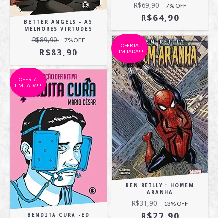
R$69,90
7
% OFF
R$64,90
BETTER ANGELS - AS
MELHORES VIRTUDES
R$89,90
7
% OFF
OFERTA
R$83,90
LIMITADA!!!
OFERTA
LIMITADA!!!
BEN REILLY : HOMEM
ARANHA
R$31,90
13
% OFF
R$27,90
BENDITA CURA -ED