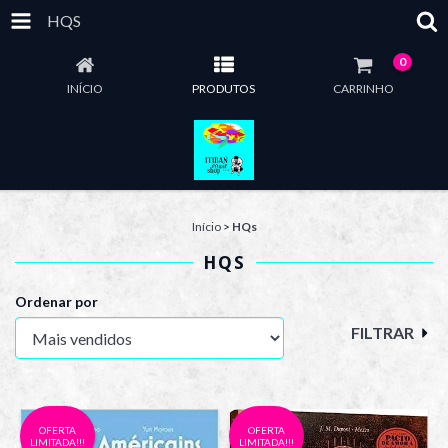
HQS
0
INÍCIO
PRODUTOS
CARRINHO
Início
>
HQs
HQS
Ordenar por
FILTRAR
OFERTA
OFERTA
LIMITADA!!!
LIMITADA!!!