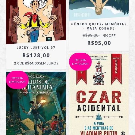
GÊNERO QUEER- MEMÓRIAS
- MAIA KOBABE
R$99,00
4
% OFF
R$95,00
LUCKY LUKE VOL 07
R$128,00
OFERTA
2
X DE
R$64,00
SEM JUROS
LIMITADA!!!
OFERTA
LIMITADA!!!