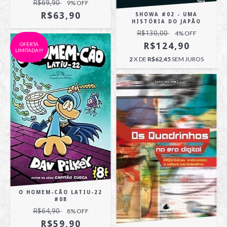
R$69,90
9
% OFF
R$63,90
SHOWA #02 - UMA
HISTÓRIA DO JAPÃO
R$130,00
4
% OFF
R$124,90
OFERTA
LIMITADA!!!
2
X DE
R$62,45
SEM JUROS
O HOMEM-CÃO LATIU-22
#08
R$64,90
8
% OFF
R$59,90