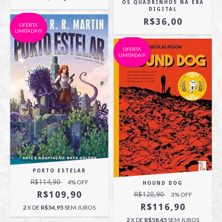
OS QUADRINHOS NA ERA
DIGITAL
R$36,00
OFERTA
LIMITADA!!!
OFERTA
LIMITADA!!!
PORTO ESTELAR
R$114,90
4
% OFF
HOUND DOG
R$109,90
R$120,90
3
% OFF
R$116,90
2
X DE
R$54,95
SEM JUROS
2
X DE
R$58,45
SEM JUROS