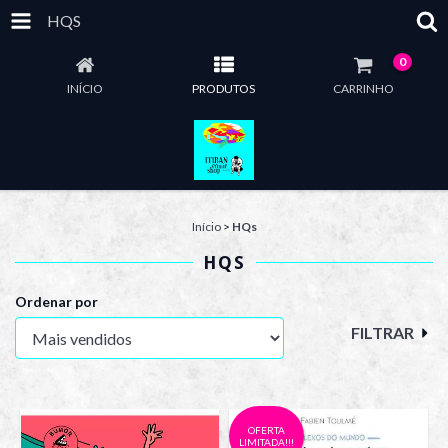
HQS
0
INÍCIO
PRODUTOS
CARRINHO
Início
>
HQs
HQS
Ordenar por
FILTRAR
OFERTA
LIMITADA!!!