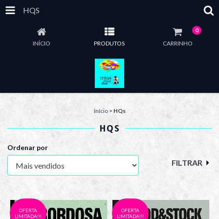
HQS
0
INÍCIO
PRODUTOS
CARRINHO
Início
>
HQs
HQS
Ordenar por
FILTRAR
OFERTA
OFERTA
LIMITADA!!!
LIMITADA!!!