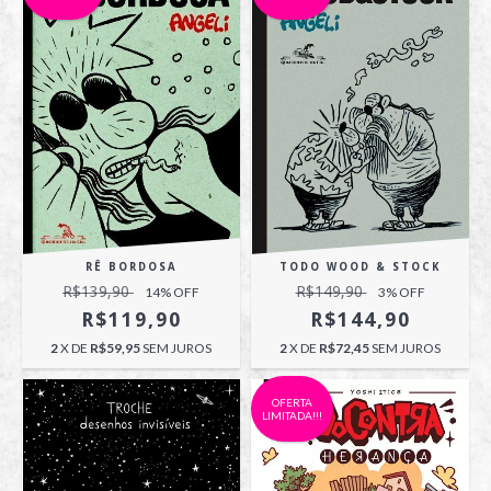
RÊ BORDOSA
TODO WOOD & STOCK
R$139,90
R$149,90
14
% OFF
3
% OFF
R$119,90
R$144,90
2
X DE
R$59,95
SEM JUROS
2
X DE
R$72,45
SEM JUROS
OFERTA
LIMITADA!!!