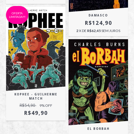
OFERTA
DAMASCO
LIMITADA!!!
R$124,90
2
X DE
R$62,45
SEM JUROS
KOPHEE - GUILHERME
MATCH
R$54,90
9
% OFF
R$49,90
EL BORBAH