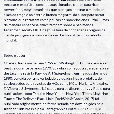
peculiar e esquisito, com pessoas clonadas, clubes para ricos
pervertidos, megalomaníacos que planejam dominar o mundo se
aliam ao traço e ao preto e branco magistral do autor para narrar
histórias que retratam como poucas os sombrios anos 1980 — mas,
de maneira espantosa, falam também sobre o não menos
tenebroso século XXI. Chegou a hora de conhecer as origens da
mente prodigiosa e sombria de um dos monstros do quadrinho
mundial.
Sobre o autor:
Charles Burns nasceu em 1955 em Washington, D.C., e cresceu em
Seattle durante os anos 1970. Sua obra começou a aparecer e a se
destacar na revista Raw, de Art Spiegelman, em meados dos anos
1980, seguida por uma variedade de quadrinhos e projetos, de
colaborações para revistas de HQs como Métal Hurlant, Frigidaire,
El Víbora e Schwermetall, à capas para os álbuns de Iggy Pop e para
publicações como Esquire, New Yorker, New York Times Magazine,
Time e The Believer. Black Hole (DarkSide® Books, 2017) foi
publicado originalmente de forma seriada em doze edições pela
Kitchen Sink Press e pela Fantagraphics entre 1993 e 2004, e
reunida em volume único pela Pantheon em 2005, para aclamação