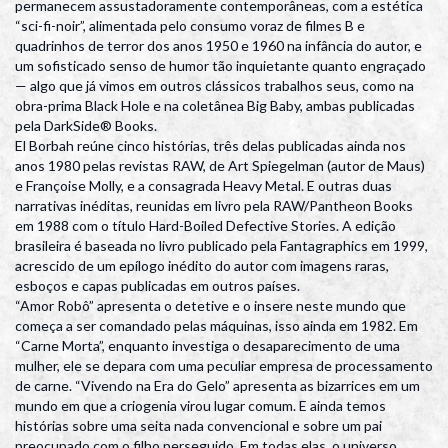
permanecem assustadoramente contemporâneas, com a estética
“sci-fi-noir”, alimentada pelo consumo voraz de filmes B e
quadrinhos de terror dos anos 1950 e 1960 na infância do autor, e
um sofisticado senso de humor tão inquietante quanto engraçado
— algo que já vimos em outros clássicos trabalhos seus, como na
obra-prima Black Hole e na coletânea Big Baby, ambas publicadas
pela DarkSide® Books.
El Borbah reúne cinco histórias, três delas publicadas ainda nos
anos 1980 pelas revistas RAW, de Art Spiegelman (autor de Maus)
e Françoise Molly, e a consagrada Heavy Metal. E outras duas
narrativas inéditas, reunidas em livro pela RAW/Pantheon Books
em 1988 com o título Hard-Boiled Defective Stories. A edição
brasileira é baseada no livro publicado pela Fantagraphics em 1999,
acrescido de um epílogo inédito do autor com imagens raras,
esboços e capas publicadas em outros países.
“Amor Robô” apresenta o detetive e o insere neste mundo que
começa a ser comandado pelas máquinas, isso ainda em 1982. Em
“Carne Morta”, enquanto investiga o desaparecimento de uma
mulher, ele se depara com uma peculiar empresa de processamento
de carne. “Vivendo na Era do Gelo” apresenta as bizarrices em um
mundo em que a criogenia virou lugar comum. E ainda temos
histórias sobre uma seita nada convencional e sobre um pai
preocupado com o filho perseguido. Em todas elas, o universo