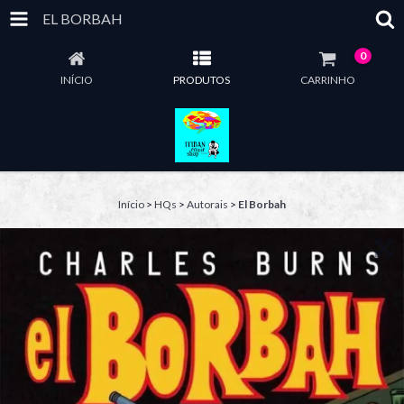
EL BORBAH
0
INÍCIO
PRODUTOS
CARRINHO
Início
>
HQs
>
Autorais
>
El Borbah