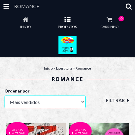
ROMANCE
0
INÍCIO
PRODUTOS
CARRINHO
Início
>
Literatura
>
Romance
ROMANCE
Ordenar por
FILTRAR
OFERTA
OFERTA
LIMITADA!!!
LIMITADA!!!