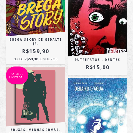
BREGA STORY DE GIDALTI
JR.
R$159,90
3
X DE
R$53,30
SEM JUROS
PUTREFATOS - DENTES
R$15,00
OFERTA
LIMITADA!!!
BRUXAS, MINHAS IRMÃS-