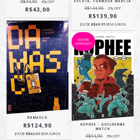
R$44,90
ESCUTA, FORMOSA MÁRCIA
4
% OFF
R$144,90
3
% OFF
R$43,00
R$139,90
2
X DE
R$69,95
SEM JUROS
OFERTA
LIMITADA!!!
DAMASCO
R$124,90
KOPHEE - GUILHERME
MATCH
2
X DE
R$62,45
SEM JUROS
R$54,90
9
% OFF