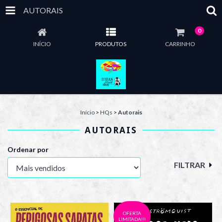
AUTORAIS
0
INÍCIO
PRODUTOS
CARRINHO
Início
>
HQs
>
Autorais
AUTORAIS
Ordenar por
FILTRAR
OFERTA
LIMITADA!!!