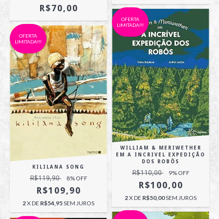
R$70,00
OFERTA
LIMITADA!!!
OFERTA
LIMITADA!!!
WILLIAM & MERIWETHER
EM A INCRIVEL EXPEDIÇÃO
DOS ROBÔS
KILILANA SONG
R$110,00
9
% OFF
R$119,90
8
% OFF
R$100,00
R$109,90
2
X DE
R$50,00
SEM JUROS
2
X DE
R$54,95
SEM JUROS