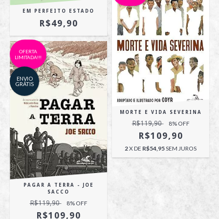
EM PERFEITO ESTADO
R$49,90
OFERTA
LIMITADA!!!
ENVIO
GRÁTIS
MORTE E VIDA SEVERINA
R$119,90
8
% OFF
R$109,90
2
X DE
R$54,95
SEM JUROS
PAGAR A TERRA - JOE
SACCO
R$119,90
8
% OFF
R$109,90