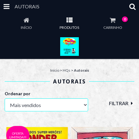
AUTORAIS
0
INÍCIO
PRODUTOS
CARRINHO
Início
>
HQs
>
Autorais
AUTORAIS
Ordenar por
FILTRAR
OFERTA
LIMITADA!!!