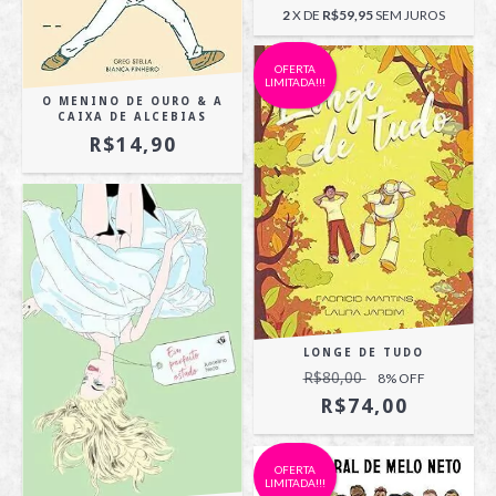
2
X DE
R$59,95
SEM JUROS
OFERTA
LIMITADA!!!
O MENINO DE OURO & A
CAIXA DE ALCEBIAS
R$14,90
LONGE DE TUDO
R$80,00
8
% OFF
R$74,00
OFERTA
LIMITADA!!!