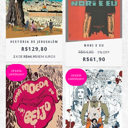
HISTÓRIA DE JERUSALÉM
NORI E EU
R$129,80
R$64,90
5
% OFF
2
X DE
R$64,90
SEM JUROS
R$61,90
OFERTA
LIMITADA!!!
OFERTA
LIMITADA!!!