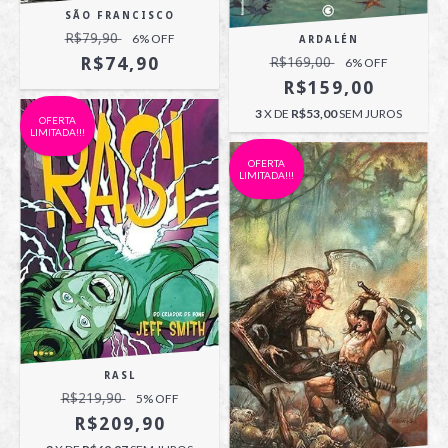
SÃO FRANCISCO
R$79,90
6
% OFF
ARDALÉN
R$74,90
R$169,00
6
% OFF
R$159,00
3
X DE
R$53,00
SEM JUROS
OFERTA
LIMITADA!!!
OFERTA
LIMITADA!!!
RASL
R$219,90
5
% OFF
R$209,90