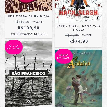
UMA MOEDA OU UM BEIJO
R$119,90
8
% OFF
HACK / SLASH : DE VOLTA À
R$109,90
ESCOLA
2
X DE
R$54,95
SEM JUROS
R$79,90
6
% OFF
R$74,90
OFERTA
LIMITADA!!!
OFERTA
LIMITADA!!!