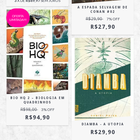
3
X DE
R$69,97
SEM JUROS
A ESPADA SELVAGEM DE
CONAN #02
OFERTA
R$29,90
7
% OFF
LIMITADA!!!
R$27,90
BIO HQ 2 – BIOLOGIA EM
QUADRINHOS
R$98,00
3
% OFF
R$94,90
DIAMBA - A UTOPIA
R$29,90