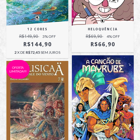
HELOQUÊNCIA
12 CORES
R$69,90
R$149,90
4
% OFF
3
% OFF
R$66,90
R$144,90
2
X DE
R$72,45
SEM JUROS
OFERTA
LIMITADA!!!