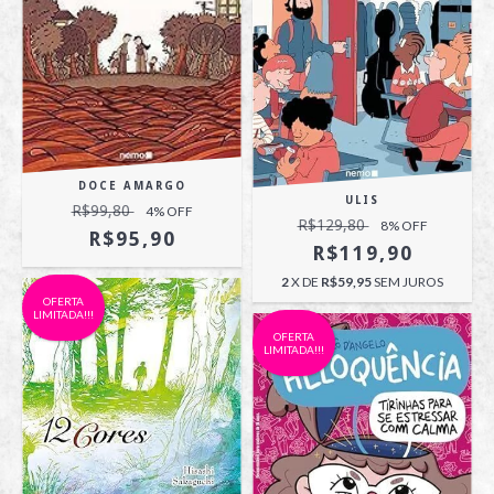
DOCE AMARGO
ULIS
R$99,80
4
% OFF
R$129,80
8
% OFF
R$95,90
R$119,90
2
X DE
R$59,95
SEM JUROS
OFERTA
LIMITADA!!!
OFERTA
LIMITADA!!!