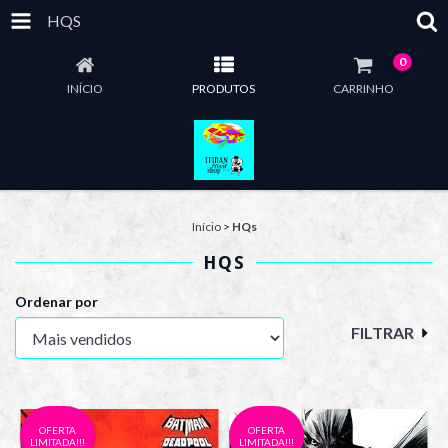
HQS
0
INÍCIO
PRODUTOS
CARRINHO
Início
>
HQs
HQS
Ordenar por
FILTRAR
OFERTA
OFERTA
LIMITADA!!!
LIMITADA!!!