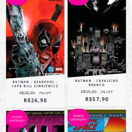
BATMAN - CAVALEIRO
BATMAN - DEADPOOL -
BRANCO
CAPA BILL SINKIEWICZ
R$59,90
3
% OFF
R$28,90
7
% OFF
R$57,90
R$26,90
OFERTA
OFERTA
LIMITADA!!!
LIMITADA!!!