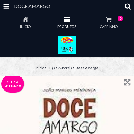
DOCE AMARGO
0
INÍCIO
PRODUTOS
CARRINHO
Início
>
HQs
>
Autorais
>
Doce Amargo
OFERTA
LIMITADA!!!