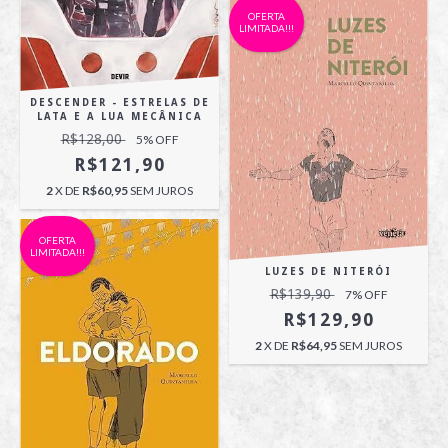
OFERTA
LIMITADA!!!
DESCENDER - ESTRELAS DE
LATA E A LUA MECÂNICA
R$128,00
5
% OFF
R$121,90
2
X DE
R$60,95
SEM JUROS
OFERTA
LIMITADA!!!
LUZES DE NITERÓI
R$139,90
7
% OFF
R$129,90
2
X DE
R$64,95
SEM JUROS