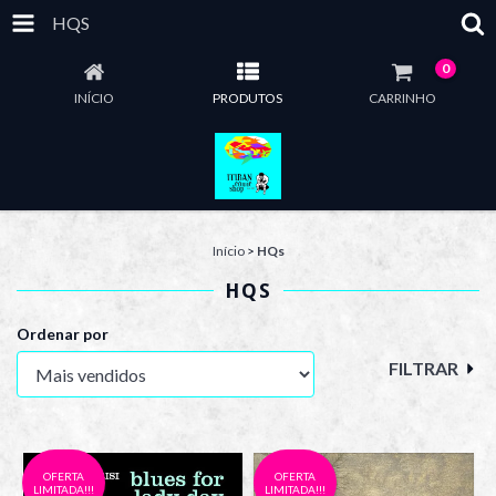
HQS
0
INÍCIO
PRODUTOS
CARRINHO
Início
>
HQs
HQS
Ordenar por
FILTRAR
OFERTA
OFERTA
LIMITADA!!!
LIMITADA!!!