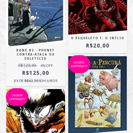
O ESQUELETO 1: O INÍCIO
R$20,00
BONE #2 - PHONEY
CONTRA-ATACA OU
SOLSTÍCIO
OFERTA
R$129,90
4
% OFF
LIMITADA!!!
R$125,00
2
X DE
R$62,50
SEM JUROS
OFERTA
LIMITADA!!!