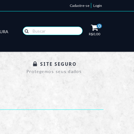
Cadastre-se
Login
0
TURA
R$0,00
SITE SEGURO
Protegemos seus dados