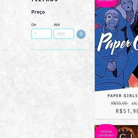
LIMITADA!!!
Preço
De
Até
PAPER GIRLS
R$55,00
6
%
R$51,9
OFERTA
LIMITADA!!!