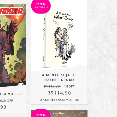
OFERTA
LIMITADA!!!
A MENTE SUJA DE
ROBERT CRUMB
R$119,90
4
% OFF
R$114,90
RA VOL. 01
2
X DE
R$57,45
SEM JUROS
61
% OFF
,90
OFERTA