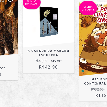
OFERTA
LIMITADA!!!
OFERTA
LIMITADA!!!
A GANGUE DA MARGEM
ESQUERDA
R$49,90
14
% OFF
R$42,90
 OFF
0
MAS PO
CONTINUAR
R$32,00
R$18