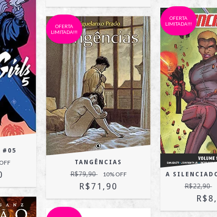
OFERTA
LIMITADA!!!
OFERTA
LIMITADA!!!
 #05
TANGÊNCIAS
 OFF
0
R$79,90
10
% OFF
A SILENCIADO
R$71,90
R$22,90
R$8