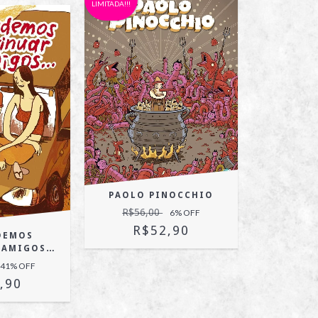
LIMITADA!!!
PAOLO PINOCCHIO
R$56,00
6
% OFF
R$52,90
DEMOS
 AMIGOS…
41
% OFF
,90