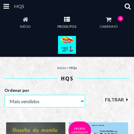
HQS
0
INÍCIO
PRODUTOS
CARRINHO
Início
>
HQs
HQS
Ordenar por
FILTRAR
OFERTA
LIMITADA!!!