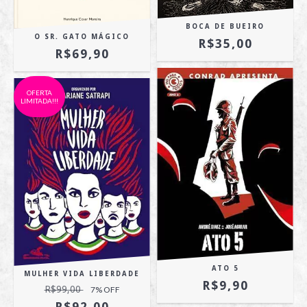
BOCA DE BUEIRO
O SR. GATO MÁGICO
R$35,00
R$69,90
OFERTA
LIMITADA!!!
ATO 5
MULHER VIDA LIBERDADE
R$9,90
R$99,00
7
% OFF
R$92,00