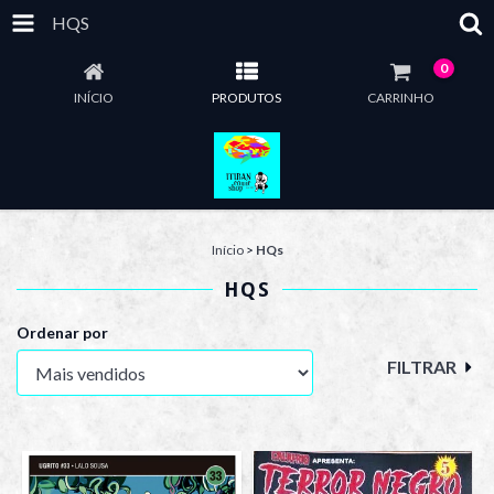
HQS
0
INÍCIO
PRODUTOS
CARRINHO
Início
>
HQs
HQS
Ordenar por
FILTRAR