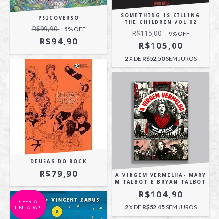
SOMETHING IS KILLING
PSICOVERSO
THE CHILDREN VOL 02
R$99,90
5
% OFF
R$115,00
9
% OFF
R$94,90
R$105,00
2
X DE
R$52,50
SEM JUROS
DEUSAS DO ROCK
R$79,90
A VIRGEM VERMELHA- MARY
M TALBOT E BRYAN TALBOT
R$104,90
OFERTA
2
X DE
R$52,45
SEM JUROS
LIMITADA!!!