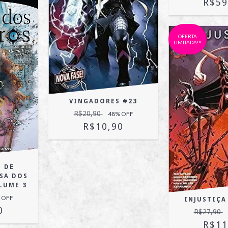
R$59
OFERTA
LIMITADA!!!
VINGADORES #23
R$20,90
48
% OFF
R$10,90
 DE
SA DOS
LUME 3
 OFF
INJUSTIÇA 
0
R$27,90
R$11