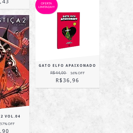
,43
OFERTA
LIMITADA!!!
GATO ELFO APAIXONADO
R$44,00
16
% OFF
R$36,96
2 VOL.04
57
% OFF
,90