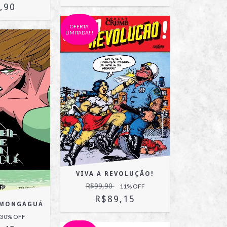
,90
OFERTA
LIMITADA!!!
VIVA A REVOLUÇÃO!
R$99,90
11
% OFF
R$89,15
E MONGAGUÁ
30
% OFF