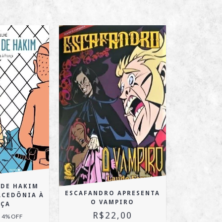
 DE HAKIM
ESCAFANDRO APRESENTA
MACEDÔNIA À
O VAMPIRO
NÇA
R$22,00
4
% OFF