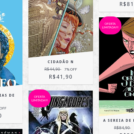
R$81
OFERTA
LIMITADA!!!
CIDADÃO N
R$44,90
7
% OFF
R$41,90
IAS DE
OFERTA
LIMITADA!!!
 OFF
0
A SEREIA D
R$84,90