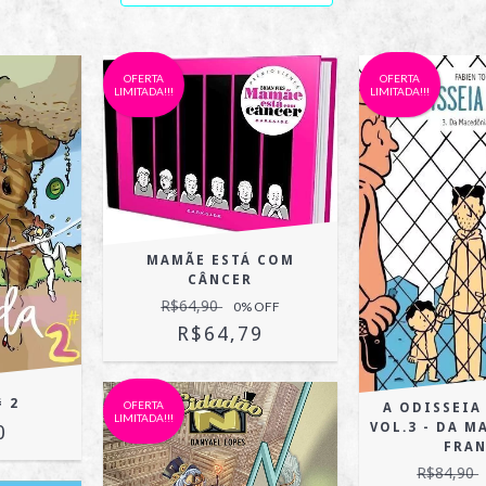
OFERTA
OFERTA
LIMITADA!!!
LIMITADA!!!
MAMÃE ESTÁ COM
CÂNCER
R$64,90
0
% OFF
R$64,79
 2
OFERTA
A ODISSEIA
LIMITADA!!!
VOL.3 - DA 
0
FRA
R$84,90