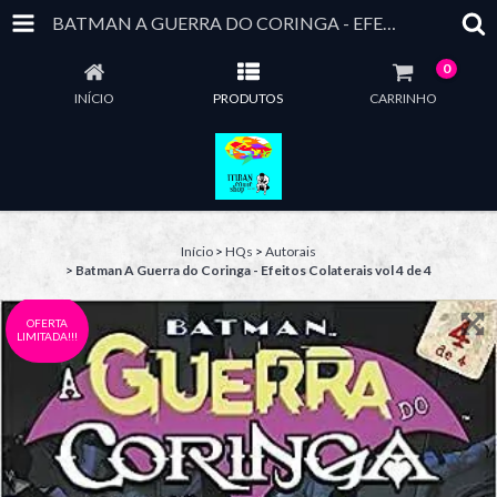
BATMAN A GUERRA DO CORINGA - EFEITOS COLATERAIS VOL 4 DE 4
0
INÍCIO
PRODUTOS
CARRINHO
Início
>
HQs
>
Autorais
>
Batman A Guerra do Coringa - Efeitos Colaterais vol 4 de 4
OFERTA
LIMITADA!!!