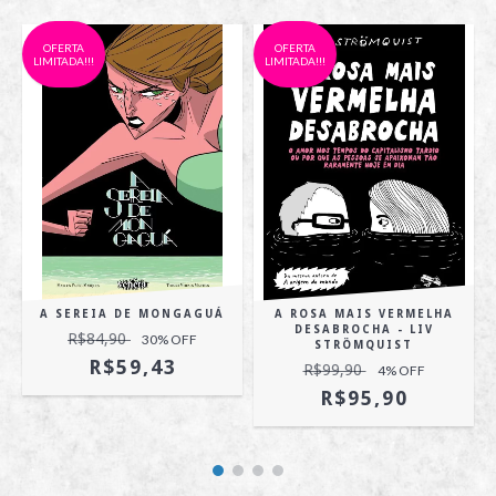
OFERTA
OFERTA
LIMITADA!!!
LIMITADA!!!
A SEREIA DE MONGAGUÁ
A ROSA MAIS VERMELHA
DESABROCHA - LIV
R$84,90
30
% OFF
STRÖMQUIST
R$59,43
R$99,90
4
% OFF
R$95,90