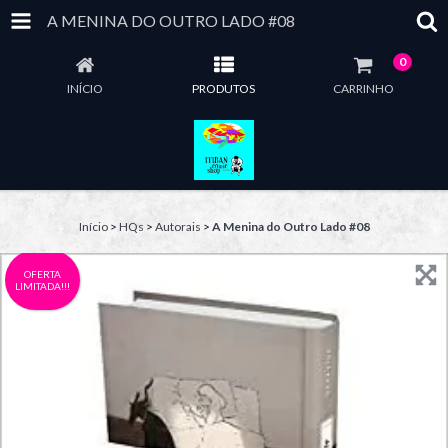
A MENINA DO OUTRO LADO #08
0
INÍCIO
PRODUTOS
CARRINHO
Início
>
HQs
>
Autorais
>
A Menina do Outro Lado #08
OFERTA
LIMITADA!!!