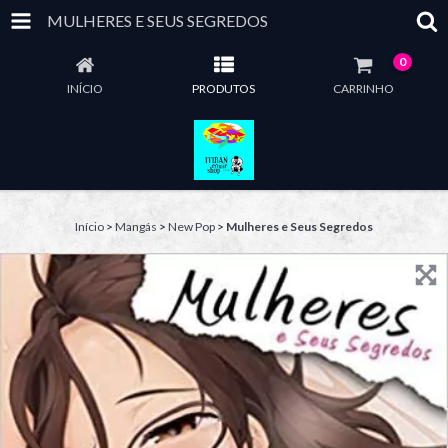
MULHERES E SEUS SEGREDOS
0
INÍCIO
PRODUTOS
CARRINHO
Início
>
Mangás
>
New Pop
>
Mulheres e Seus Segredos