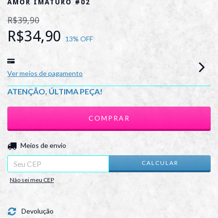
AMOR IMATURO #02
R$39,90
R$34,90
13
% OFF
Ver meios de pagamento
ATENÇÃO, ÚLTIMA PEÇA!
ALTERAR CEP
Entregas para o CEP:
Meios de envio
CALCULAR
Não sei meu CEP
Devolução