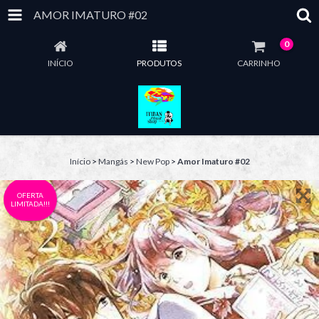
AMOR IMATURO #02
0
INÍCIO
PRODUTOS
CARRINHO
Início
>
Mangás
>
New Pop
>
Amor Imaturo #02
OFERTA
LIMITADA!!!