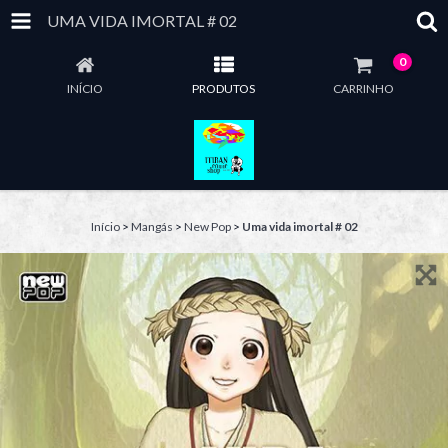
UMA VIDA IMORTAL # 02
0
INÍCIO
PRODUTOS
CARRINHO
Início
>
Mangás
>
New Pop
>
Uma vida imortal # 02