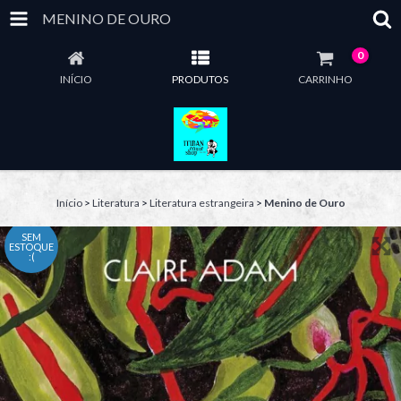
MENINO DE OURO
0
INÍCIO
PRODUTOS
CARRINHO
Início
>
Literatura
>
Literatura estrangeira
>
Menino de Ouro
SEM
ESTOQUE
:(