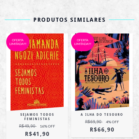
PRODUTOS SIMILARES
OFERTA
OFERTA
LIMITADA!!!
LIMITADA!!!
SEJAMOS TODOS
A ILHA DO TESOURO
A
FEMINISTAS
R$69,90
4
% OFF
R$49,90
16
% OFF
R$66,90
R$41,90