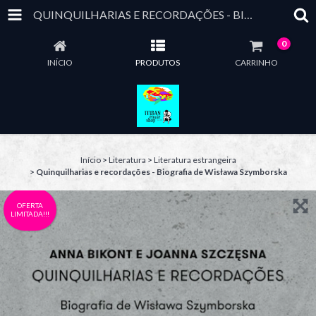
QUINQUILHARIAS E RECORDAÇÕES - BIOGRAFIA DE WISŁAWA SZYMBORSKA
0
INÍCIO
PRODUTOS
CARRINHO
Início
>
Literatura
>
Literatura estrangeira
>
Quinquilharias e recordações - Biografia de Wisława Szymborska
OFERTA
LIMITADA!!!