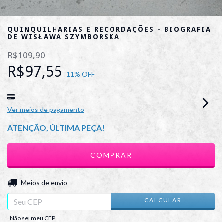
QUINQUILHARIAS E RECORDAÇÕES - BIOGRAFIA
DE WISŁAWA SZYMBORSKA
R$109,90
R$97,55
11
% OFF
Ver meios de pagamento
ATENÇÃO, ÚLTIMA PEÇA!
ALTERAR CEP
Entregas para o CEP:
Meios de envio
CALCULAR
Não sei meu CEP