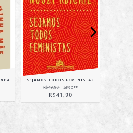
INHA
SEJAMOS TODOS FEMINISTAS
QUI
RECORDAÇ
R$49,90
16
% OFF
WISŁ
R$41,90
R$