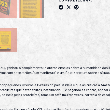
COMPARTILHAR:
 aqui, ganhou o complemento: e outros ensaios sobre a humanidade dos l
a Amazon: sete razões / um manifesto”, e um Post-scriptum sobre a situaç
r pequenos livreiros e livreiras do país. A ideia é que as críticas à Am
s e brasileiras que estão felizes, batalhando — e pagando as contas, apes
passeia pelas prateleiras, toma um café (muitas vezes, cortesia da casa), 
ndo do livro no século XXI, sobre as livrarias independentes e as bibli