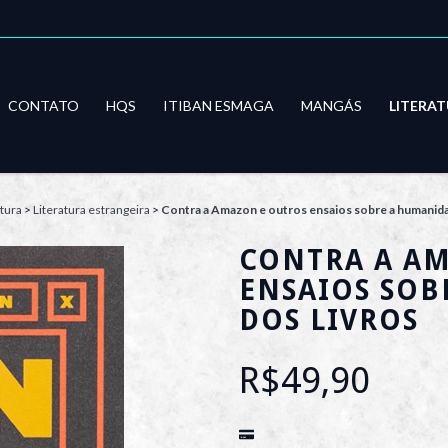
CONTATO
HQS
ITIBAN ESMAGA
MANGÁS
LITERA
atura
>
Literatura estrangeira
>
Contra a Amazon e outros ensaios sobre a humanida
CONTRA A A
ENSAIOS SOB
DOS LIVROS
R$49,90