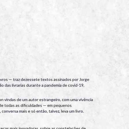
ivros — traz dezessete textos assinados por Jorge
ão das livrarias durante a pandemia de covid-19,
azon vindas de um autor estrangeiro, com uma vivência
ar de todas as dificuldades — em pequenos
conversa mais e só então, talvez, leva um livro.
otecas mais inovadoras, sobre as constelações de