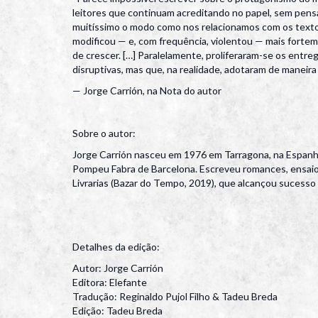
leitores que continuam acreditando no papel, sem pen
muitíssimo o modo como nos relacionamos com os textos,
modificou — e, com frequência, violentou — mais forteme
de crescer. […] Paralelamente, proliferaram-se os ent
disruptivas, mas que, na realidade, adotaram de maneira 
— Jorge Carrión, na Nota do autor
Sobre o autor:
Jorge Carrión nasceu em 1976 em Tarragona, na Espanha. 
Pompeu Fabra de Barcelona. Escreveu romances, ensaios n
Livrarias (Bazar do Tempo, 2019), que alcançou sucesso 
Detalhes da edição:
Autor: Jorge Carrión
Editora: Elefante
Tradução: Reginaldo Pujol Filho & Tadeu Breda
Edição: Tadeu Breda