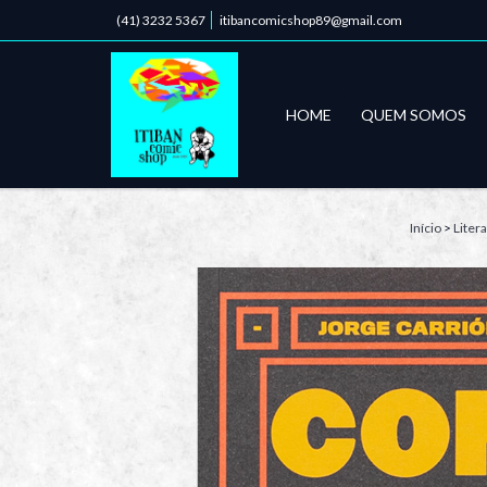
(41) 3232 5367
itibancomicshop89@gmail.com
HOME
QUEM SOMOS
Início
>
Liter