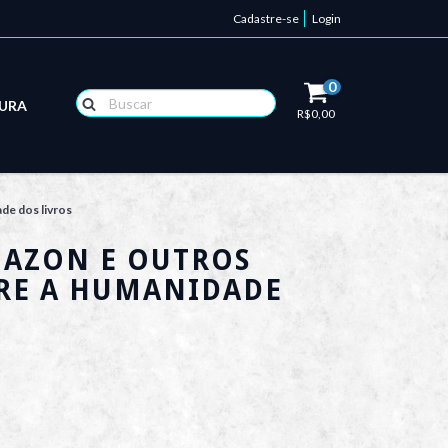
Cadastre-se
Login
0
TURA
R$0,00
de dos livros
MAZON E OUTROS
RE A HUMANIDADE