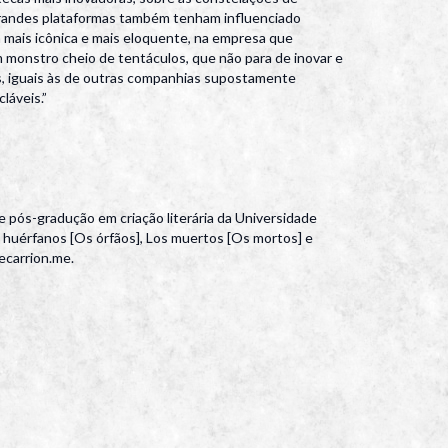
grandes plataformas também tenham influenciado
a mais icônica e mais eloquente, na empresa que
um monstro cheio de tentáculos, que não para de inovar e
s, iguais às de outras companhias supostamente
láveis.”
e pós-gradução em criação literária da Universidade
os huérfanos [Os órfãos], Los muertos [Os mortos] e
ecarrion.me.