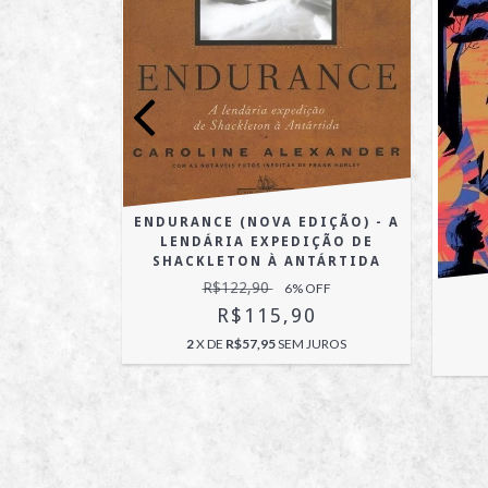
ECRAFT
OFF
ENDURANCE (NOVA EDIÇÃO) - A
LENDÁRIA EXPEDIÇÃO DE
SHACKLETON À ANTÁRTIDA
R$122,90
6
% OFF
R$115,90
2
X DE
R$57,95
SEM JUROS