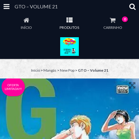
GTO – VOLUME 21
0
INÍCIO
PRODUTOS
CARRINHO
Início
>
Mangás
>
New Pop
>
GTO – Volume 21
OFERTA
LIMITADA!!!