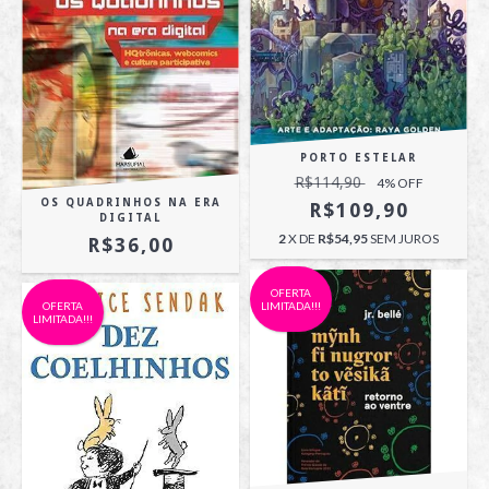
PORTO ESTELAR
R$114,90
4
% OFF
OS QUADRINHOS NA ERA
R$109,90
DIGITAL
2
X DE
R$54,95
SEM JUROS
R$36,00
OFERTA
OFERTA
LIMITADA!!!
LIMITADA!!!