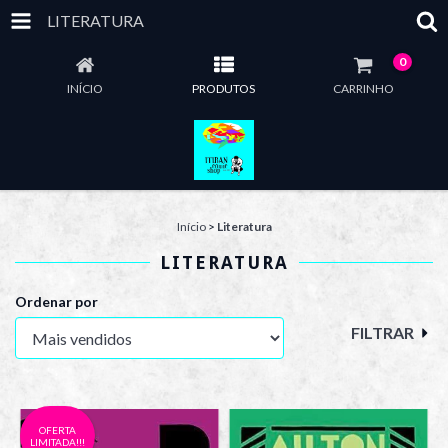
LITERATURA
0
INÍCIO
PRODUTOS
CARRINHO
Início
>
Literatura
LITERATURA
Ordenar por
FILTRAR
OFERTA
LIMITADA!!!