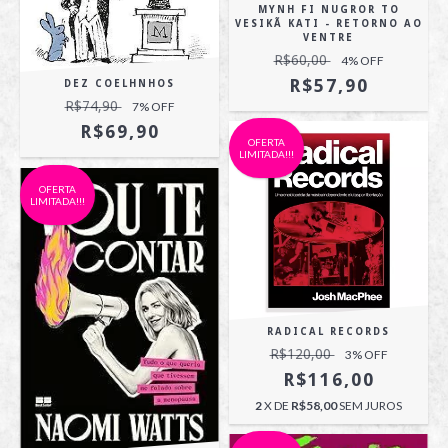
MYNH FI NUGROR TO
VESIKÃ KATI - RETORNO AO
VENTRE
R$60,00
4
% OFF
R$57,90
DEZ COELHNHOS
R$74,90
7
% OFF
R$69,90
OFERTA
LIMITADA!!!
OFERTA
LIMITADA!!!
RADICAL RECORDS
R$120,00
3
% OFF
R$116,00
2
X DE
R$58,00
SEM JUROS