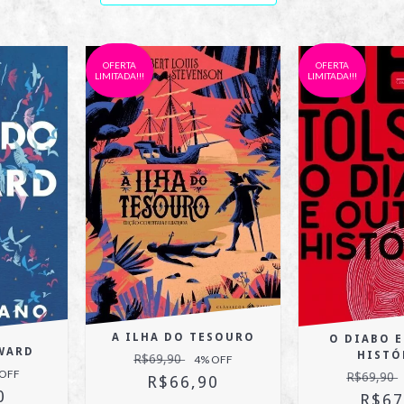
OFERTA
OFERTA
LIMITADA!!!
LIMITADA!!!
A ILHA DO TESOURO
O DIABO 
WARD
HISTÓ
R$69,90
4
% OFF
 OFF
R$69,90
R$66,90
0
R$67