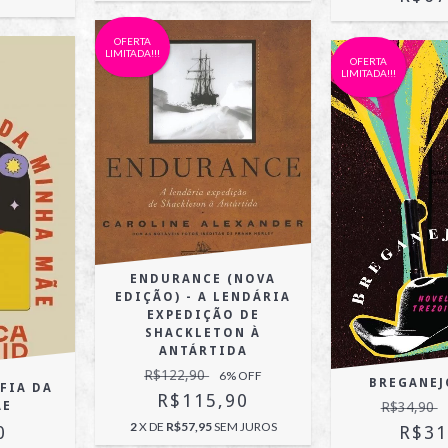
OFERTA
LIMITADA!!!
OFERTA
LIMITADA!!!
ENDURANCE (NOVA
EDIÇÃO) - A LENDÁRIA
EXPEDIÇÃO DE
SHACKLETON À
ANTÁRTIDA
R$122,90
6
% OFF
BREGANEJ
FIA DA
R$115,90
ÃE
R$34,90
2
X DE
R$57,95
SEM JUROS
0
R$31