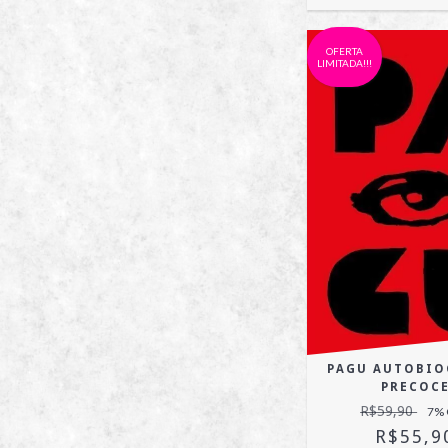
OFERTA
LIMITADA!!!
PAGU AUTOBIO
PRECOC
R$59,90
7
%
R$55,9