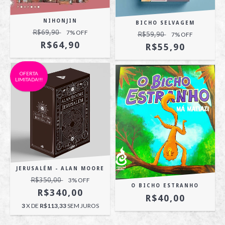
NIHONJIN
BICHO SELVAGEM
R$69,90
7
% OFF
R$59,90
7
% OFF
R$64,90
R$55,90
OFERTA
LIMITADA!!!
JERUSALÉM - ALAN MOORE
R$350,00
3
% OFF
O BICHO ESTRANHO
R$340,00
R$40,00
3
X DE
R$113,33
SEM JUROS