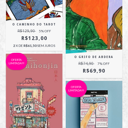
O CAMINHO DO TAROT
R$129,90
5
% OFF
R$123,00
2
X DE
R$61,50
SEM JUROS
O GRIFO DE ABDERA
OFERTA
R$74,90
7
% OFF
LIMITADA!!!
R$69,90
OFERTA
LIMITADA!!!