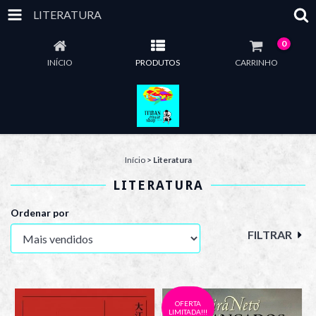
LITERATURA
0
INÍCIO
PRODUTOS
CARRINHO
Início
>
Literatura
LITERATURA
Ordenar por
FILTRAR
OFERTA
LIMITADA!!!