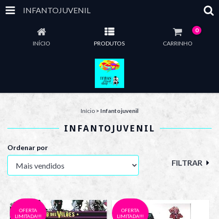
INFANTOJUVENIL
0
INÍCIO
PRODUTOS
CARRINHO
Início
>
Infantojuvenil
INFANTOJUVENIL
Ordenar por
FILTRAR
OFERTA
OFERTA
LIMITADA!!!
LIMITADA!!!