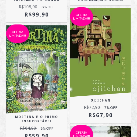
R$108,90
8
% OFF
R$99,90
OFERTA
LIMITADA!!!
OFERTA
LIMITADA!!!
OJIICHAN
R$72,90
7
% OFF
R$67,90
MORTINA E O PRIMO
INSUPORTÁVEL
R$64,90
8
% OFF
OFERTA
R$59,90
LIMITADA!!!