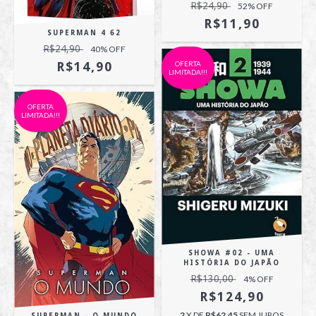
R$24,90
52
% OFF
R$11,90
SUPERMAN 4 62
R$24,90
40
% OFF
OFERTA
R$14,90
LIMITADA!!!
OFERTA
LIMITADA!!!
SHOWA #02 - UMA
HISTÓRIA DO JAPÃO
R$130,00
4
% OFF
R$124,90
2
X DE
R$62,45
SEM JUROS
SUPERMAN - O MUNDO