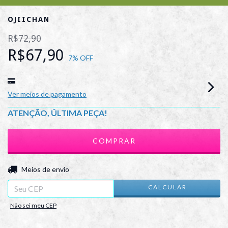
OJIICHAN
R$72,90
R$67,90
7
% OFF
Ver meios de pagamento
ATENÇÃO, ÚLTIMA PEÇA!
ALTERAR CEP
Entregas para o CEP:
Meios de envio
CALCULAR
Não sei meu CEP