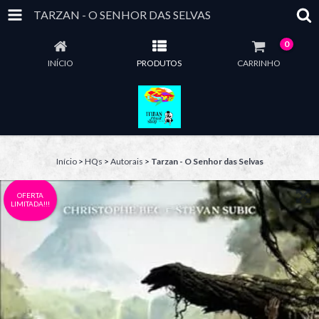
TARZAN - O SENHOR DAS SELVAS
0
INÍCIO
PRODUTOS
CARRINHO
Início
>
HQs
>
Autorais
>
Tarzan - O Senhor das Selvas
OFERTA
LIMITADA!!!