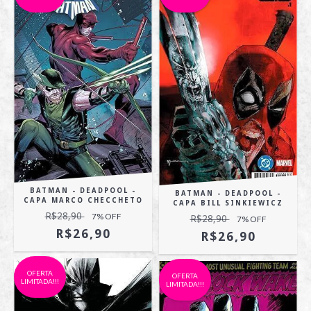
BATMAN - DEADPOOL -
BATMAN - DEADPOOL -
CAPA MARCO CHECCHETO
CAPA BILL SINKIEWICZ
R$28,90
7
% OFF
R$28,90
7
% OFF
R$26,90
R$26,90
OFERTA
OFERTA
LIMITADA!!!
LIMITADA!!!