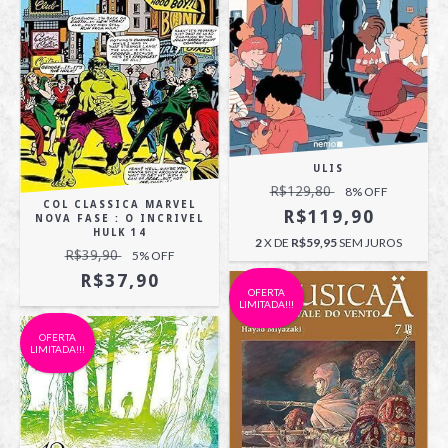
ULIS
R$129,80
8
% OFF
COL CLASSICA MARVEL
R$119,90
NOVA FASE : O INCRIVEL
HULK 14
2
X DE
R$59,95
SEM JUROS
R$39,90
5
% OFF
R$37,90
OFERTA
LIMITADA!!!
OFERTA
LIMITADA!!!