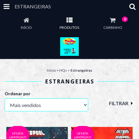
ESTRANGEIRAS
0
INÍCIO
PRODUTOS
CARRINHO
Início
>
HQs
>
Estrangeiras
ESTRANGEIRAS
Ordenar por
FILTRAR
OFERTA
OFERTA
LIMITADA!!!
LIMITADA!!!