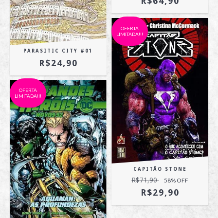
R$64,90
OFERTA
LIMITADA!!!
PARASITIC CITY #01
R$24,90
OFERTA
LIMITADA!!!
CAPITÃO STONE
R$71,90
58
% OFF
R$29,90