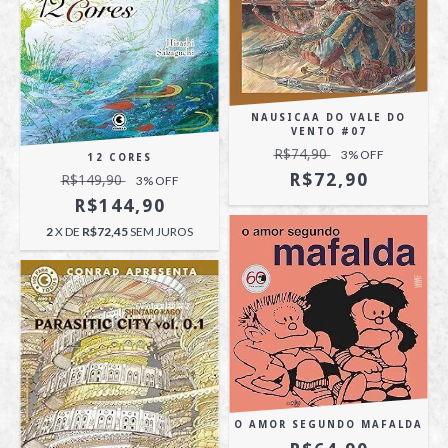
NAUSICAA DO VALE DO
VENTO #07
R$74,90
3
% OFF
12 CORES
R$72,90
R$149,90
3
% OFF
R$144,90
2
X DE
R$72,45
SEM JUROS
O AMOR SEGUNDO MAFALDA