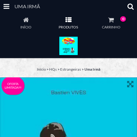
UMA IRMÃ
0
INÍCIO
PRODUTOS
CARRINHO
Início
>
HQs
>
Estrangeiras
>
Uma Irmã
OFERTA
LIMITADA!!!