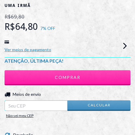
UMA IRMÃ
R$69,80
R$64,80
7
% OFF
Ver meios de pagamento
ATENÇÃO, ÚLTIMA PEÇA!
ALTERAR CEP
Entregas para o CEP:
Meios de envio
CALCULAR
Não sei meu CEP
Devolução