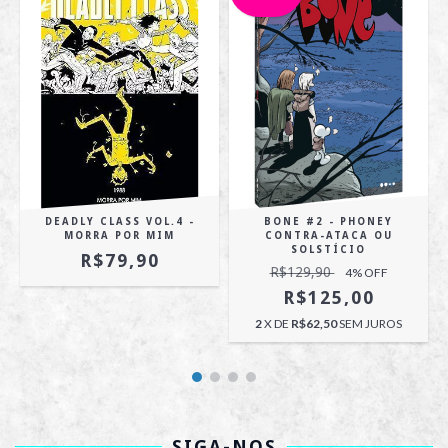
DEADLY CLASS VOL.4 -
BONE #2 - PHONEY
MORRA POR MIM
CONTRA-ATACA OU
SOLSTÍCIO
R$79,90
R$129,90
4
% OFF
R$125,00
2
X DE
R$62,50
SEM JUROS
SIGA-NOS