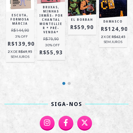
BRUXAS,
MINHAS
ESCUTA,
IRMÃS- POR
FORMOSA
CHANTAL
EL BORBAH
DAMASCO
MÁRCIA
S
MONTELLIE
R$59,90
R$124,90
E
R * PRÉ-
R$144,90
VENDA*
3
% OFF
2
X DE
R$62,45
R$79,90
SEM JUROS
90
R$139,90
30
% OFF
5
R$55,93
2
X DE
R$69,95
SEM JUROS
SIGA-NOS