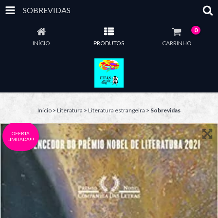
SOBREVIDAS
0
INÍCIO
PRODUTOS
CARRINHO
Início
>
Literatura
>
Literatura estrangeira
>
Sobrevidas
OFERTA
LIMITADA!!!