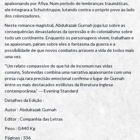
apaixonando por Afiya. Num período de lembranças traumáticas,
ele integrara a Schutztruppe, lutando contra o próprio povo ao lado
dos colonizadores.
Neste romance magistral, Abdulrazak Gurnah joga luz sobre as
consequências devastadoras da opressão e do colonialismo sobre
todo um continente. Enquanto os personagens vivem, trabalham e
se apaixonam, pairam sobre eles o fantasma da guerra e a
possibilidade de que novos combates arrasem a vida de todos mais
uma vez.
“Um relato compassivo do que há de incomum nas vidas
comuns, Sobrevidas combina uma narrativa apaixonante com uma
prosa cuja rara precisão emocional confirma o lugar de Gurnah
entre os mais destacados estilistas da literatura inglesa
contemporânea.” ― Evening Standard
Detalhes da Edição :
Autor : Abdulrazak Gurnah
Editor : Companhia das Letras
Peso : 0,440 Kg
Páginas : 336