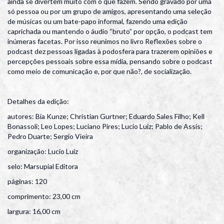
ainda se divertem muito com o que fazem. Sendo gravado por uma
só pessoa ou por um grupo de amigos, apresentando uma seleção
de músicas ou um bate-papo informal, fazendo uma edição
caprichada ou mantendo o áudio “bruto” por opção, o podcast tem
inúmeras facetas. Por isso reunimos no livro Reflexões sobre o
podcast dez pessoas ligadas à podosfera para trazerem opiniões e
percepções pessoais sobre essa mídia, pensando sobre o podcast
como meio de comunicação e, por que não?, de socialização.
Detalhes da edição:
autores: Bia Kunze; Christian Gurtner; Eduardo Sales Filho; Kell
Bonassoli; Leo Lopes; Luciano Pires; Lucio Luiz; Pablo de Assis;
Pedro Duarte; Sergio Vieira
organização: Lucio Luiz
selo: Marsupial Editora
páginas: 120
comprimento: 23,00 cm
largura: 16,00 cm