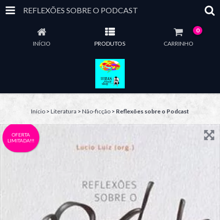
REFLEXÕES SOBRE O PODCAST
0
INÍCIO
PRODUTOS
CARRINHO
Início
>
Literatura
>
Não-ficção
>
Reflexões sobre o Podcast
OFERTA
LIMITADA!!!