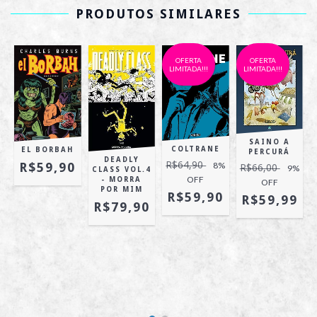
PRODUTOS SIMILARES
OFERTA
OFERTA
LIMITADA!!!
LIMITADA!!!
SAINO A
COLTRANE
EL BORBAH
PERCURÁ
!
DEADLY
R$64,90
8
%
R$59,90
R$66,00
9
%
CLASS VOL.4
OFF
- MORRA
OFF
POR MIM
R$59,90
R$59,99
5
R$79,90