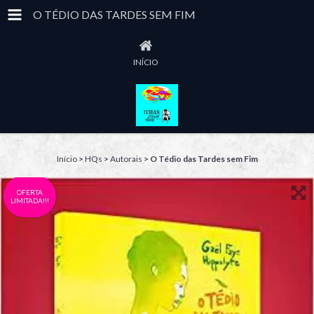
O TÉDIO DAS TARDES SEM FIM
INÍCIO
Início
>
HQs
>
Autorais
>
O Tédio das Tardes sem Fim
OFERTA
LIMITADA!!!