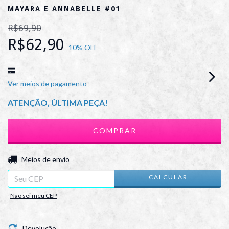
MAYARA E ANNABELLE #01
R$69,90
R$62,90
10
% OFF
Ver meios de pagamento
ATENÇÃO, ÚLTIMA PEÇA!
ALTERAR CEP
Entregas para o CEP:
Meios de envio
CALCULAR
Não sei meu CEP
Devolução