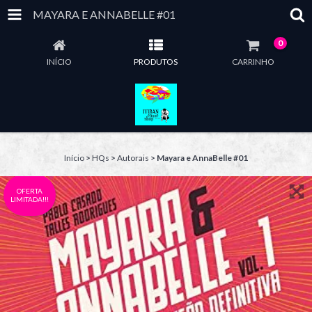
MAYARA E ANNABELLE #01
0
INÍCIO
PRODUTOS
CARRINHO
Início
>
HQs
>
Autorais
>
Mayara e AnnaBelle #01
OFERTA
LIMITADA!!!