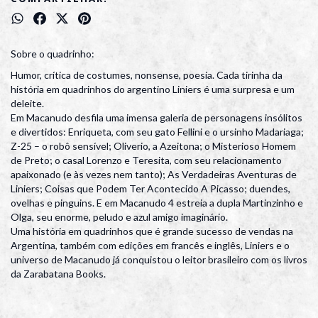
Sobre o quadrinho:
Humor, crítica de costumes, nonsense, poesia. Cada tirinha da
história em quadrinhos do argentino Liniers é uma surpresa e um
deleite.
Em Macanudo desfila uma imensa galeria de personagens insólitos
e divertidos: Enriqueta, com seu gato Fellini e o ursinho Madariaga;
Z-25 – o robô sensível; Oliverio, a Azeitona; o Misterioso Homem
de Preto; o casal Lorenzo e Teresita, com seu relacionamento
apaixonado (e às vezes nem tanto); As Verdadeiras Aventuras de
Liniers; Coisas que Podem Ter Acontecido A Picasso; duendes,
ovelhas e pinguins. E em Macanudo 4 estreia a dupla Martinzinho e
Olga, seu enorme, peludo e azul amigo imaginário.
Uma história em quadrinhos que é grande sucesso de vendas na
Argentina, também com edições em francês e inglês, Liniers e o
universo de Macanudo já conquistou o leitor brasileiro com os livros
da Zarabatana Books.