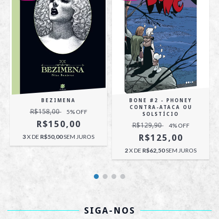
BEZIMENA
BONE #2 - PHONEY
CONTRA-ATACA OU
R$158,00
5
% OFF
SOLSTÍCIO
R$150,00
R$129,90
4
% OFF
R$125,00
3
X DE
R$50,00
SEM JUROS
2
X DE
R$62,50
SEM JUROS
SIGA-NOS