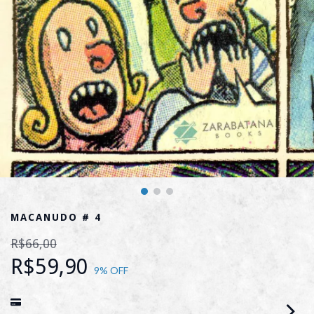
MACANUDO # 4
R$66,00
R$59,90
9
% OFF