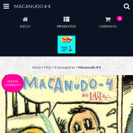
MACANUDO # 4
0
INÍCIO
PRODUTOS
CARRINHO
Início
>
HQs
>
Estrangeiras
>
Macanudo # 4
OFERTA
LIMITADA!!!