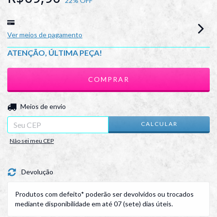
22
% OFF
Ver meios de pagamento
ATENÇÃO, ÚLTIMA PEÇA!
ALTERAR CEP
Entregas para o CEP:
Meios de envio
CALCULAR
Não sei meu CEP
Devolução
Produtos com defeito* poderão ser devolvidos ou trocados
mediante disponibilidade em até 07 (sete) dias úteis.