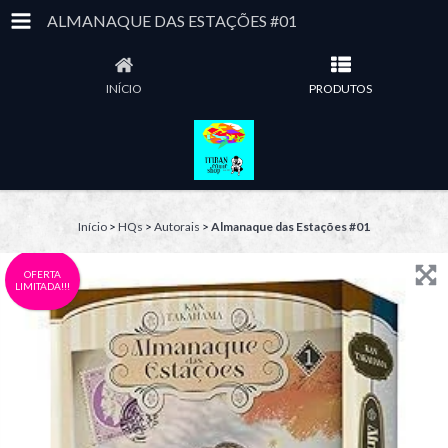
ALMANAQUE DAS ESTAÇÕES #01
INÍCIO
PRODUTOS
Início
>
HQs
>
Autorais
>
Almanaque das Estações #01
OFERTA
LIMITADA!!!