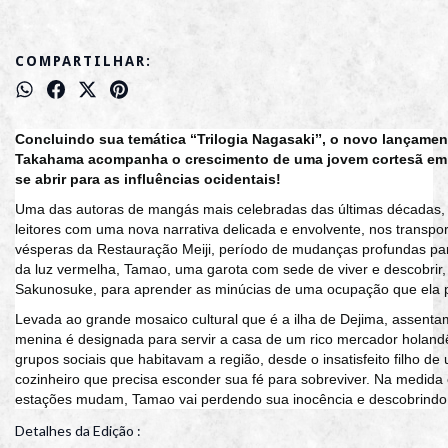
COMPARTILHAR:
Concluindo sua temática ‘‘Trilogia Nagasakiˮ, o novo lançam
Takahama acompanha o crescimento de uma jovem cortesã em
se abrir para as influências ocidentais!
Uma das autoras de mangás mais celebradas das últimas décadas
leitores com uma nova narrativa delicada e envolvente, nos transpo
vésperas da Restauração Meiji, período de mudanças profundas par
da luz vermelha, Tamao, uma garota com sede de viver e descobrir
Sakunosuke, para aprender as minúcias de uma ocupação que ela pr
Levada ao grande mosaico cultural que é a ilha de Dejima, assenta
menina é designada para servir a casa de um rico mercador holandê
grupos sociais que habitavam a região, desde o insatisfeito filho d
cozinheiro que precisa esconder sua fé para sobreviver. Na medid
estações mudam, Tamao vai perdendo sua inocência e descobrindo
sofrimento, mas sem jamais se esquecer do duro destino que a agua
Detalhes da Edição :