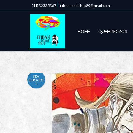
(41) 3232 5367
itibancomicshop89@gmail.com
HOME
QUEM SOMOS
SEM
ESTOQUE
:(