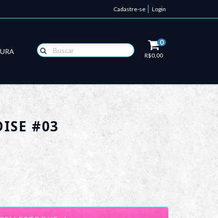
Cadastre-se
Login
0
TURA
R$0,00
ISE #03