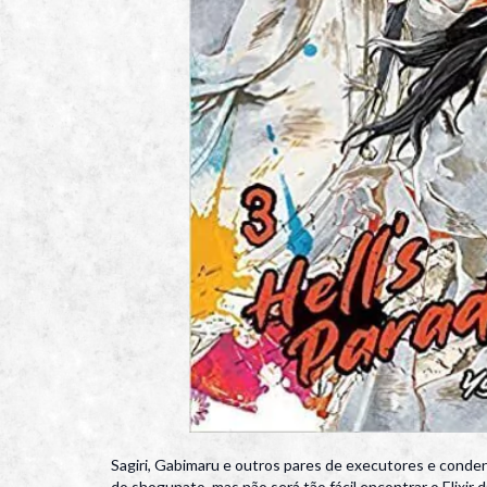
Sagiri, Gabimaru e outros pares de executores e conden
do shogunato, mas não será tão fácil encontrar o Elixir