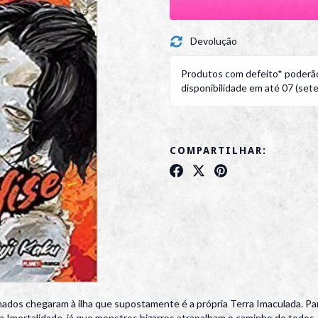
Devolução
Produtos com defeito* poderão
disponibilidade em até 07 (sete)
COMPARTILHAR:
ados chegaram à ilha que supostamente é a própria Terra Imaculada. Para
 da Imortalidade, já que monstros bizarros atrapalham o caminho de todo