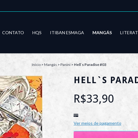
CONTATO
HQS
ITIBAN ESMAGA
MANGÁS
LITERA
Início
>
Mangás
>
Panini
>
Hell`s Paradise #03
HELL`S PARAD
R$33,90
Ver meios de pagamento