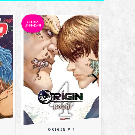
OFERTA
LIMITADA!!!
BAKE
ORIGIN # 4