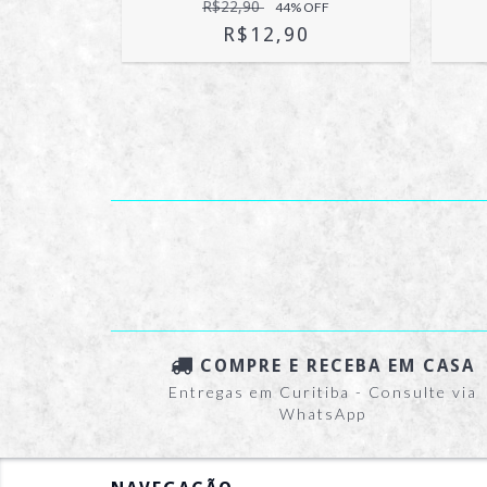
#14
R$22,90
44
% OFF
OFF
R$12,90
COMPRE E RECEBA EM CASA
Entregas em Curitiba - Consulte via
WhatsApp