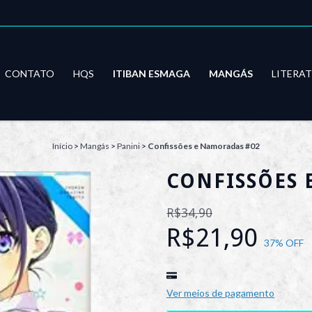
CONTATO
HQS
ITIBAN ESMAGA
MANGÁS
LITERA
Início
>
Mangás
>
Panini
>
Confissões e Namoradas #02
CONFISSÕES 
R$34,90
R$21,90
37
% OFF
Ver meios de pagamento