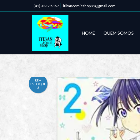
(41) 3232 5367
itibancomicshop89@gmail.com
HOME
QUEM SOMOS
SEM
ESTOQUE
:(