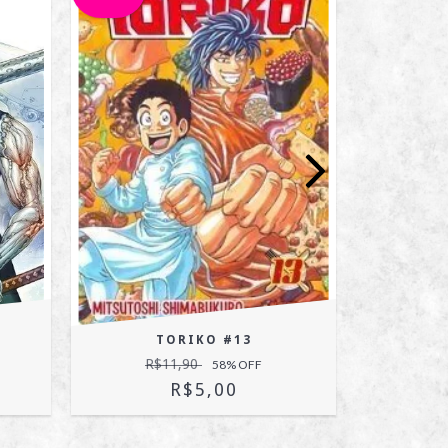
BAKE
TORIKO #13
R$11,90
58
% OFF
R$5,00