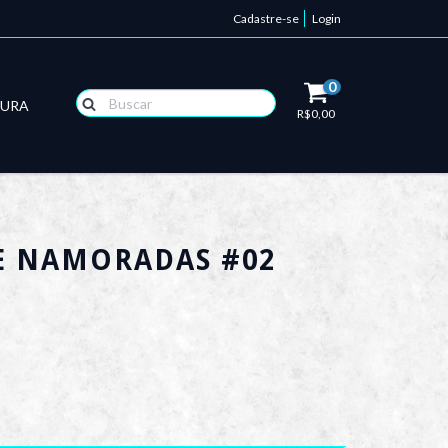
Cadastre-se
Login
0
TURA
R$0,00
E NAMORADAS #02