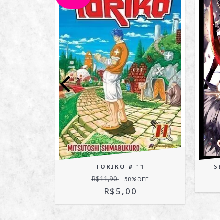
4
TORIKO # 11
S
R$11,90
OFF
58
% OFF
R$5,00