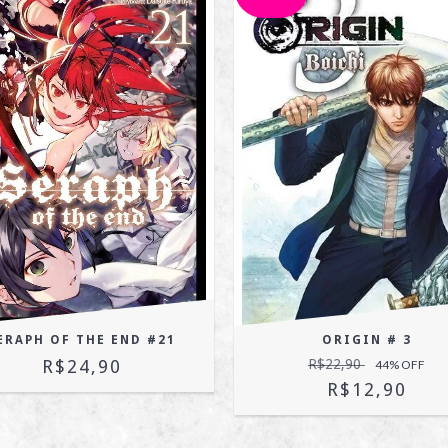
ERAPH OF THE END #21
ORIGIN # 3
R$24,90
R$22,90
44
% OFF
R$12,90