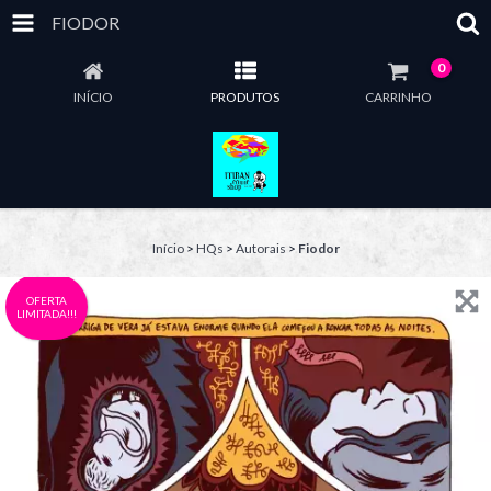
FIODOR
0
INÍCIO
PRODUTOS
CARRINHO
Início
>
HQs
>
Autorais
>
Fiodor
OFERTA
LIMITADA!!!