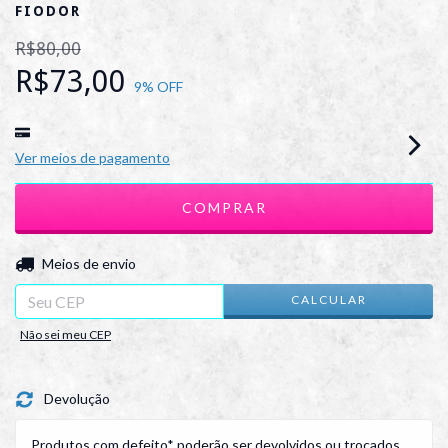
FIODOR
R$80,00
R$73,00
9
% OFF
Ver meios de pagamento
ALTERAR CEP
Entregas para o CEP:
Meios de envio
CALCULAR
Não sei meu CEP
Devolução
Produtos com defeito* poderão ser devolvidos ou trocados