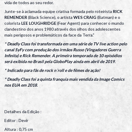
vida de todos ao seu redor.
Junte-se à aclamada equipe criativa formada pelo roteirista
RICK
REMENDER
(Black Science), o artista
WES CRAIG
(Batman) e o
colorista
LEE LOUGHRIDGE
(Fear Agent) para conhecer o mundo
clandestino dos anos 1980 através dos olhos dos adolescentes
mais perigosos e problemáticos da face da Terra."
* Deadly Class foi transformada em uma série de TV live action pelo
canal SyFy com produção dos irmãos Russo (Vingadores Guerra
Infinita) e Rick Remender. A primeira temporada de 10 episódios
será exibida no Brasil pela GloboPlay ainda em abril de 2019.
* Indicado para fãs de rock n´roll e de filmes de ação!
* Deadly Class foi a quinta franquia mais vendida da Image Comics
nos EUA em 2018.
Detalhes da Edição :
Editor : Devir
Altura : 0,75 cm