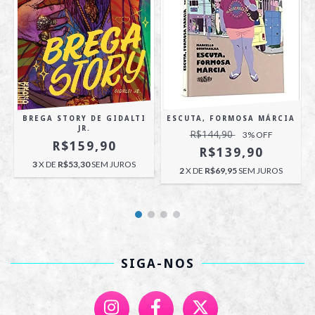
BREGA STORY DE GIDALTI
ESCUTA, FORMOSA MÁRCIA
JR.
R$144,90
3
% OFF
R$159,90
R$139,90
3
X DE
R$53,30
SEM JUROS
2
X DE
R$69,95
SEM JUROS
SIGA-NOS