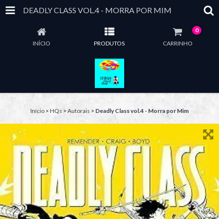
DEADLY CLASS VOL.4 - MORRA POR MIM
0
INÍCIO
PRODUTOS
CARRINHO
Início
>
HQs
>
Autorais
>
Deadly Class vol.4 - Morra por Mim