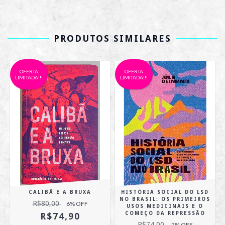
PRODUTOS SIMILARES
OFERTA
OFERTA
LIMITADA!!!
LIMITADA!!!
CALIBÃ E A BRUXA
HISTÓRIA SOCIAL DO LSD
NO BRASIL: OS PRIMEIROS
R$80,00
6
% OFF
USOS MEDICINAIS E O
COMEÇO DA REPRESSÃO
R$74,90
R$74,00
2
% OFF