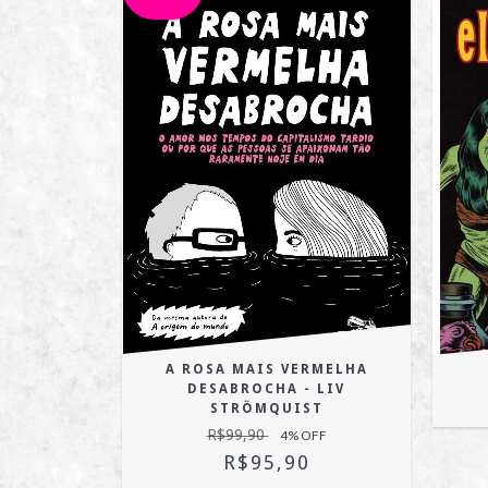
A ROSA MAIS VERMELHA
#23
DESABROCHA - LIV
OFF
STRÖMQUIST
R$99,90
4
% OFF
R$95,90