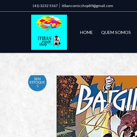
(41) 3232 5367
itibancomicshop89@gmail.com
HOME
QUEM SOMOS
SEM
ESTOQUE
:(