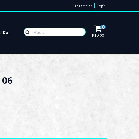
Cadastre-se
Login
0
TURA
R$0,00
 06