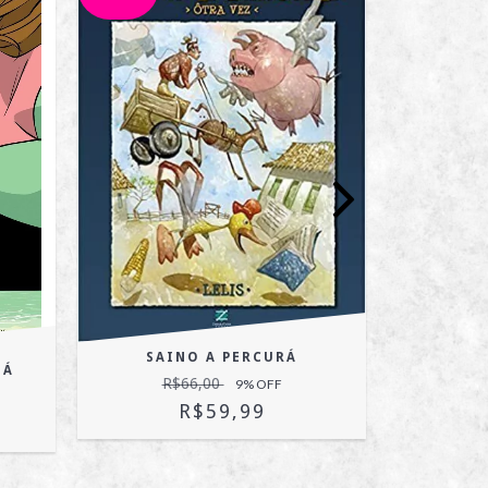
SAINO A PERCURÁ
UÁ
INJU
R$66,00
9
% OFF
R$
R$59,99