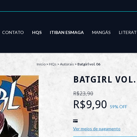
CONTATO
HQS
ITIBAN ESMAGA
MANGÁS
LITERA
Início
>
HQs
>
Autorais
>
Batgirl vol. 06
BATGIRL VOL.
R$23,90
R$9,90
59
% OFF
Ver meios de pagamento