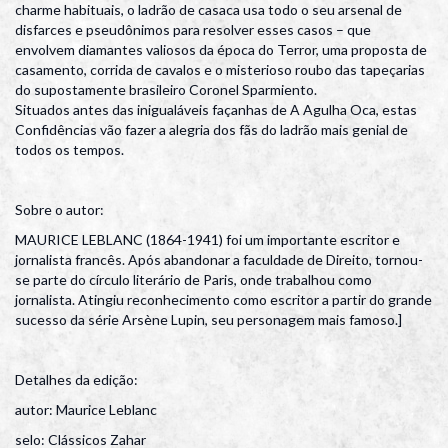
charme habituais, o ladrão de casaca usa todo o seu arsenal de
disfarces e pseudônimos para resolver esses casos – que
envolvem diamantes valiosos da época do Terror, uma proposta de
casamento, corrida de cavalos e o misterioso roubo das tapeçarias
do supostamente brasileiro Coronel Sparmiento.
Situados antes das inigualáveis façanhas de A Agulha Oca, estas
Confidências vão fazer a alegria dos fãs do ladrão mais genial de
todos os tempos.
Sobre o autor:
MAURICE LEBLANC (1864-1941) foi um importante escritor e
jornalista francês. Após abandonar a faculdade de Direito, tornou-
se parte do círculo literário de Paris, onde trabalhou como
jornalista. Atingiu reconhecimento como escritor a partir do grande
sucesso da série Arsène Lupin, seu personagem mais famoso.]
Detalhes da edição:
autor: Maurice Leblanc
selo: Clássicos Zahar