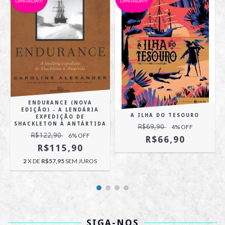
LIMITADA!!!
LIMITADA!!!
ENDURANCE (NOVA
EDIÇÃO) - A LENDÁRIA
A ILHA DO TESOURO
EXPEDIÇÃO DE
SHACKLETON À ANTÁRTIDA
R$69,90
4
% OFF
R$122,90
6
% OFF
R$66,90
R$115,90
2
X DE
R$57,95
SEM JUROS
SIGA-NOS