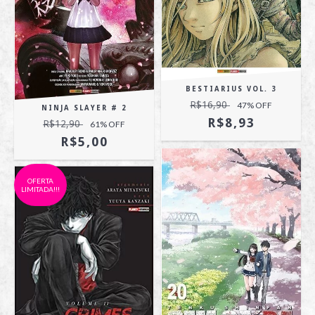
BESTIARIUS VOL. 3
R$16,90
47
% OFF
NINJA SLAYER # 2
R$8,93
R$12,90
61
% OFF
R$5,00
OFERTA
LIMITADA!!!