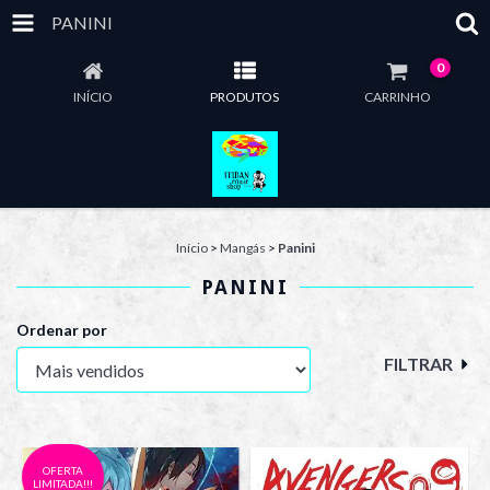
PANINI
0
INÍCIO
PRODUTOS
CARRINHO
Início
>
Mangás
>
Panini
PANINI
Ordenar por
FILTRAR
OFERTA
LIMITADA!!!