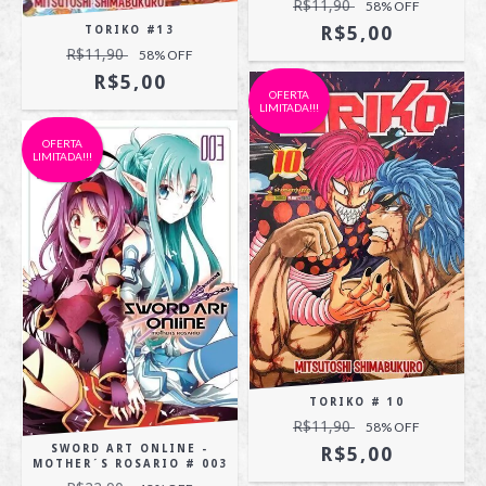
R$11,90
58
% OFF
R$5,00
TORIKO #13
R$11,90
58
% OFF
R$5,00
OFERTA
LIMITADA!!!
OFERTA
LIMITADA!!!
TORIKO # 10
R$11,90
58
% OFF
R$5,00
SWORD ART ONLINE -
MOTHER´S ROSARIO # 003