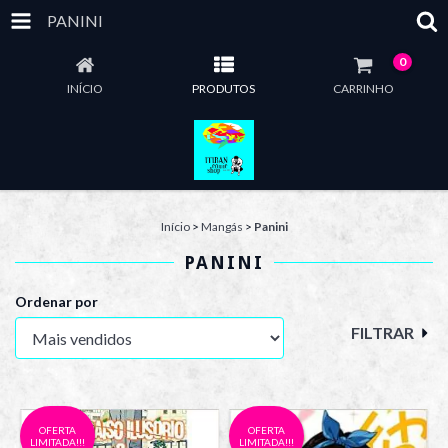
PANINI
0
INÍCIO
PRODUTOS
CARRINHO
Início
>
Mangás
>
Panini
PANINI
Ordenar por
FILTRAR
OFERTA
OFERTA
LIMITADA!!!
LIMITADA!!!