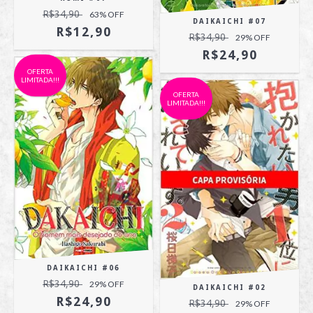
R$34,90
63
% OFF
DAIKAICHI #07
R$12,90
R$34,90
29
% OFF
R$24,90
OFERTA
LIMITADA!!!
OFERTA
LIMITADA!!!
DAIKAICHI #06
R$34,90
29
% OFF
DAIKAICHI #02
R$24,90
R$34,90
29
% OFF