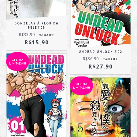
DONZELAS À FLOR DA
PELE#05
R$33,90
53
% OFF
R$15,90
UNDEAD UNLOCK #02
R$36,90
24
% OFF
OFERTA
LIMITADA!!!
R$27,90
OFERTA
LIMITADA!!!