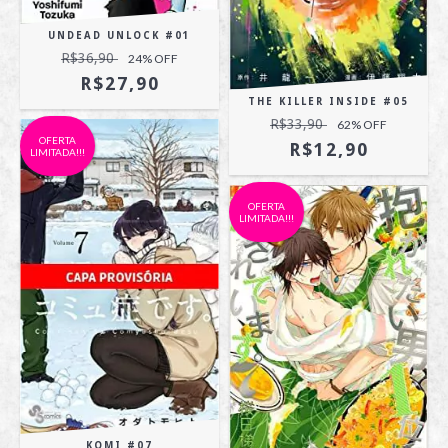
UNDEAD UNLOCK #01
R$36,90
24
% OFF
R$27,90
THE KILLER INSIDE #05
R$33,90
62
% OFF
OFERTA
R$12,90
LIMITADA!!!
OFERTA
LIMITADA!!!
KOMI #07