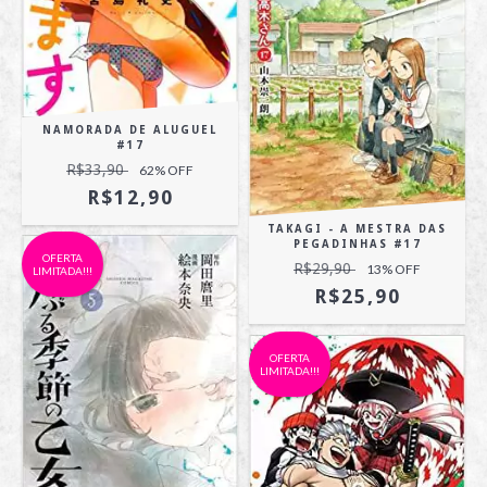
NAMORADA DE ALUGUEL
#17
R$33,90
62
% OFF
R$12,90
TAKAGI - A MESTRA DAS
PEGADINHAS #17
OFERTA
R$29,90
13
% OFF
LIMITADA!!!
R$25,90
OFERTA
LIMITADA!!!