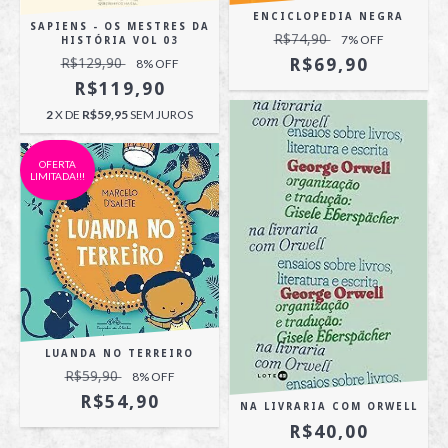
ENCICLOPEDIA NEGRA
SAPIENS - OS MESTRES DA
R$74,90
7
% OFF
HISTÓRIA VOL 03
R$69,90
R$129,90
8
% OFF
R$119,90
2
X DE
R$59,95
SEM JUROS
OFERTA
LIMITADA!!!
LUANDA NO TERREIRO
R$59,90
8
% OFF
R$54,90
NA LIVRARIA COM ORWELL
R$40,00